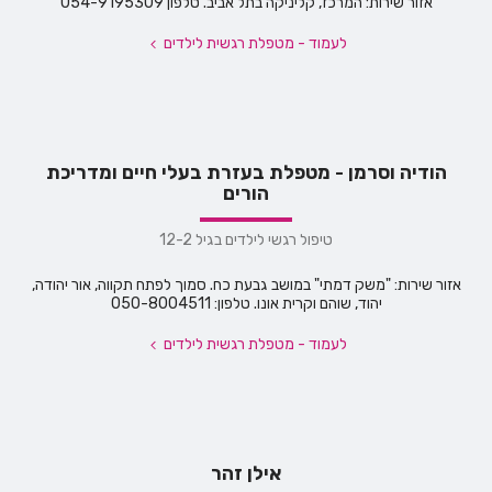
אזור שירות: המרכז, קליניקה בתל אביב. טלפון 054-9195309
לעמוד - מטפלת רגשית לילדים
הודיה וסרמן - מטפלת בעזרת בעלי חיים ומדריכת
הורים
טיפול רגשי לילדים בגיל 12-2
אזור שירות: "משק דמתי" במושב גבעת כח. סמוך לפתח תקווה, אור יהודה,
יהוד, שוהם וקרית אונו. טלפון: 050-8004511
לעמוד - מטפלת רגשית לילדים
אילן זהר