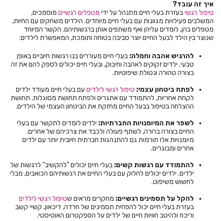
איך זה עובד?
טיפול רגשי
בעזרת בעלי חיים מתנהל על ידי
מטפלים רגשיים
מוסמכים,
המשלבים פעילויות מגוונות עם בעלי חיים מיוחדים. הילדים משחקים עם החיות,
מטפלים בהן, לומדים עליהן ואף משתפים אותן ברגשותיהם. הקשר המיוחד
שנוצר בין הילד לבעל החיים יוצר סביבה בטוחה ותומכת, המאפשרת לילדים:
להרגיש אהבה וחמלה:
בעלי חיים מעוררים בנו רגשות חיוביים באופן
טבעי. ילדים זקוקים לאהבה וחיבוק, ובעלי חיים יכולים לספק להם את זה
בצורה טהורה ונטולת שיפוטיות.
לפתח ביטחון עצמי:
טיפול רגשי לילדים
עם בעלי חיים מעודד ילדים
לקחת אחריות, להתמודד עם אתגרים ולפתח תחושת מסוגלות. תחושת
ההצלחה בטיפול בבעל החיים מחזקת את הביטחון העצמי של הילדים.
לשפר את המיומנויות החברתיות:
ילדים לומדים לתקשר עם בעלי
החיים בצורה ברורה, לשתף פעולה ולכבד את צרכיהם של אחרים.
מיומנויות אלו תורמות גם להתנהגות חברתית חיובית יותר עם ילדים
אחרים ומבוגרים.
להתמודד עם רגשות קשים:
בעלי חיים יכולים "להקשיב" לרגשות של
ילדים. ילדים יכולים לחלוק עם בעלי החיים את רגשותיהם הכואבים, מבלי
לחשוש משיפוט.
להקל על תסמינים רגשיים:
מחקרים מראים ש
טיפול רגשי לילדים
בעזרת בעלי חיים יכול להפחית תסמינים של חרדה, דיכאון, קשיי קשב
וריכוז ולהיטב חוויות חיים של ילדים על הספקטרום האוטיסטי.