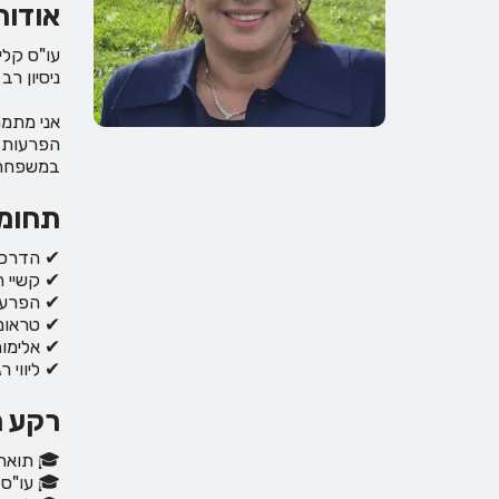
אודות
ניסיון ר
אני מתמח
במשפחה
תחומ
✔ הדרכת 
✔ קשיי ה
✔ הפרעת ק
✔ טראומ
✔ אלימו
✔ ליווי 
רקע מ
🎓 תואר 
🎓 עו"ס קלינית