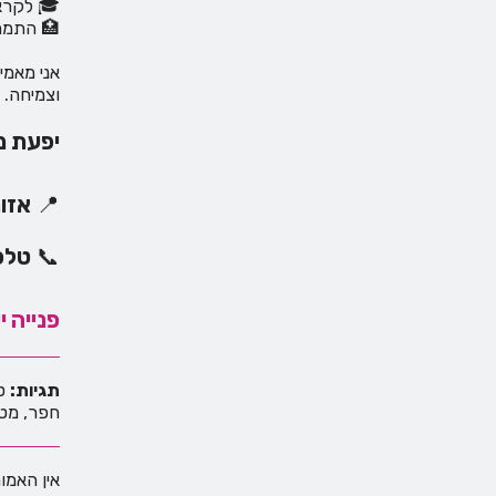
🎓 לקראת
🏥 התמחו
אני מאמי
וצמיחה. 
יפעת מ
📍
אזור
📞
טלפו
פנייה 
תגיות:
טי
חפר, מטפ
אין האמו