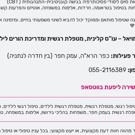
 סיום לימודי פסיכותרפיה בגישה קוגניטיבית-התנהגותית (CBT)
ת בטיפול בטראומה, חרדות, אלימות במשפחה, אוטיזם והפרעות קשב 
נה שטיפול מותאם וממוקד יכול להביא לשינוי משמעותי בחיים, ומזמינ
💙
ויאל – עו"ס קלינית, מטפלת רגשית ומדריכת הורים ליל
 פעילות:
כפר הרא"ה, עמק חפר (בין חדרה לנתניה)
ן:
055-2116389
ישירה ליפעת בווטסאפ
פול רגשי, מטפלת רגשית, מטפלת רגשית לילדים, טיפול רגשי לילדים, טי
לת רגשית בעמק חפר, משפחות בהליכי גירושין, אלימות במשפחה, טראומה,
ר מהווה חוות דעת מקצועית, או ייעוץ מקצועי, בכל עניין טיפולי או טיפ